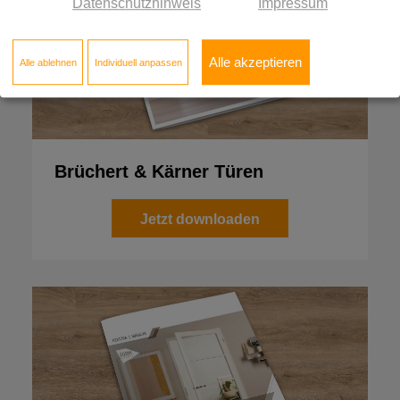
Datenschutzhinweis
Impressum
Alle akzeptieren
Alle ablehnen
Individuell anpassen
Brüchert & Kärner Türen
Jetzt downloaden